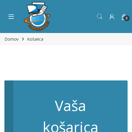
Skip to navigation
Skip to content
Open
0
Domov
Košarica
Vaša
košarica