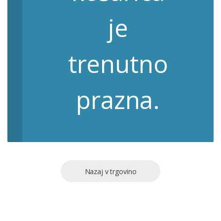
je
trenutno
prazna.
Nazaj v trgovino