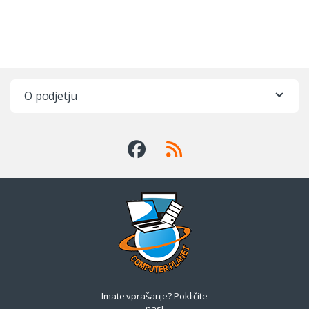
O podjetju
Imate vprašanje? Pokličite
nas!