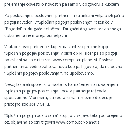
prejemanje obvestil o novostih pa samo v dogovoru s kupcem.
Za poslovanje s poslovnimi partnerji in strankami veljajo izključno
pogoji navedeni v “Splošnih pogojih poslovanja”, razen če v
“Pogodbi” ni drugače določeno. Drugačni dogovori brez pisnega
dokumenta ne morejo biti veljavni.
Vsak poslovni partner oz. kupec na zahtevo prejme kopijo
“Splošnih pogojev poslovanja” v pisni obliki, sicer pa so pogoji
objavljeni na spletni strani www.computer-planet.si. Poslovni
partner lahko vedno zahteva novo kopijo. Izgovora, da ne pozna
” Splošnih pogojev poslovanja “, ne upoštevamo.
Nesoglasja ali spore, ki bi nastali s tolmačenjem ali izvajanjem
“Splošnih pogojev poslovanja”, bosta partnerja reševala
sporazumno. V primeru, da sporazuma ni možno doseči, je
pristojno sodišče v Celju.
“Splošnih pogojih poslovanja” stopijo v veljavo takoj po prejemu
oz. objavi na spletni trgovini www.computer-planet.si