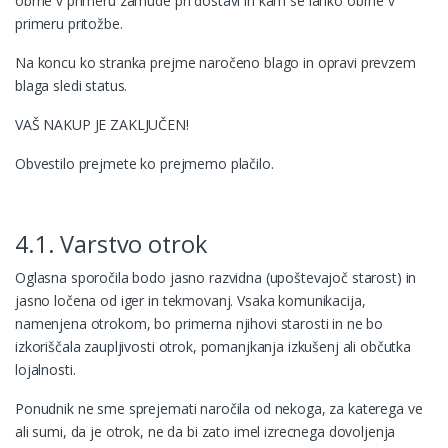
obrne v primeru zamude pri dostavi in kam se lahko obrne v
primeru pritožbe.
Na koncu ko stranka prejme naročeno blago in opravi prevzem
blaga sledi status.
VAŠ NAKUP JE ZAKLJUČEN!
Obvestilo prejmete ko prejmemo plačilo.
4.1. Varstvo otrok
Oglasna sporočila bodo jasno razvidna (upoštevajoč starost) in
jasno ločena od iger in tekmovanj. Vsaka komunikacija,
namenjena otrokom, bo primerna njihovi starosti in ne bo
izkoriščala zaupljivosti otrok, pomanjkanja izkušenj ali občutka
lojalnosti.
Ponudnik ne sme sprejemati naročila od nekoga, za katerega ve
ali sumi, da je otrok, ne da bi zato imel izrecnega dovoljenja