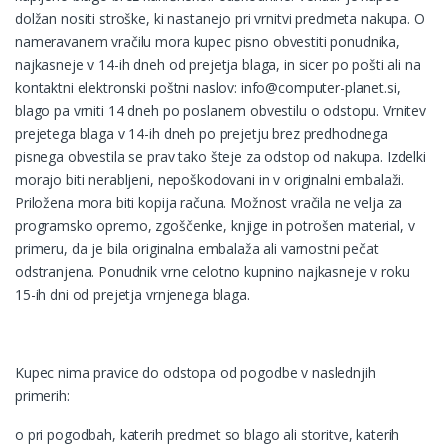
dolžan nositi stroške, ki nastanejo pri vrnitvi predmeta nakupa. O
nameravanem vračilu mora kupec pisno obvestiti ponudnika,
najkasneje v 14-ih dneh od prejetja blaga, in sicer po pošti ali na
kontaktni elektronski poštni naslov: info@computer-planet.si,
blago pa vrniti 14 dneh po poslanem obvestilu o odstopu. Vrnitev
prejetega blaga v 14-ih dneh po prejetju brez predhodnega
pisnega obvestila se prav tako šteje za odstop od nakupa. Izdelki
morajo biti nerabljeni, nepoškodovani in v originalni embalaži.
Priložena mora biti kopija računa. Možnost vračila ne velja za
programsko opremo, zgoščenke, knjige in potrošen material, v
primeru, da je bila originalna embalaža ali varnostni pečat
odstranjena. Ponudnik vrne celotno kupnino najkasneje v roku
15-ih dni od prejetja vrnjenega blaga.
Kupec nima pravice do odstopa od pogodbe v naslednjih
primerih:
o pri pogodbah, katerih predmet so blago ali storitve, katerih