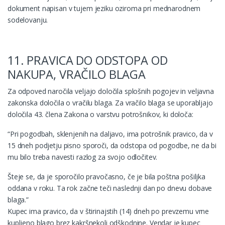
dokument napisan v tujem jeziku oziroma pri mednarodnem
sodelovanju.
11. PRAVICA DO ODSTOPA OD
NAKUPA, VRAČILO BLAGA
Za odpoved naročila veljajo določila splošnih pogojev in veljavna
zakonska določila o vračilu blaga. Za vračilo blaga se uporabljajo
določila 43. člena Zakona o varstvu potrošnikov, ki določa:
“Pri pogodbah, sklenjenih na daljavo, ima potrošnik pravico, da v
15 dneh podjetju pisno sporoči, da odstopa od pogodbe, ne da bi
mu bilo treba navesti razlog za svojo odločitev.
Šteje se, da je sporočilo pravočasno, če je bila poštna pošiljka
oddana v roku. Ta rok začne teči naslednji dan po dnevu dobave
blaga.”
Kupec ima pravico, da v štirinajstih (14) dneh po prevzemu vrne
kupljeno blago brez kakršnekoli odškodnine. Vendar je kupec