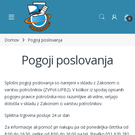
Skip to navigation
Skip to content
Open
0
Domov
Pogoji poslovanja
Pogoji poslovanja
Splošni pogoji poslovanja so narejeni v skladu z Zakonom o
varstvu potrošnikov (
ZVPot-UPB2
). V kolikor iz spodaj opisanih
pogojev pravice potrošnika niso razumljive ali vidne, veljajo
določila v skladu z Zakonom o varstvu potrošnikov.
Spletna trgovina posluje 24 ur dan
Za informacije ali pomoč pri nakupu pa od ponedeljka-četrtka od
8:00 do 16:30, petke od 8:00 do 16:00 na tel. številko 051 620 281