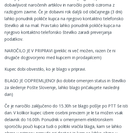
dobavljivost naročenih artiklov in naročilo potrdi oziroma z
razlogom zavrne. Če je dobavni rok daljši od običajnega (3 dni)
lahko ponudnik pokliče kupca na njegovo kontaktno telefonsko
številko ali na mail. Prav tako lahko ponudnik pokliče kupca na
njegovo kontaktno telefonsko številko zaradi preverjanja
podatkov.
NAROČILO JE V PRIPRAVI (preklic ni več možen, razen če ni
drugače dogovorjeno med kupcem in prodajalcem)
Kupec dobi obvestilo, ko je blago v pripravi.
BLAGO JE ODPREMLJENO! (ko dobite omenjen status in številko
za sledenje Pošte Slovenije, lahko blago pričakujete naslednji
dan)
Če je naročilo zaključeno do 15.30h se blago pošlje po PTT še isti
dan. V kolikor kupec izbere osebni prevzem je le ta možen vsak
delavnik do 16.00h. Ponudnik v omenjenem elektronskem
sporočilu pouči kupca tudi o politiki vračila blaga, kam se lahko