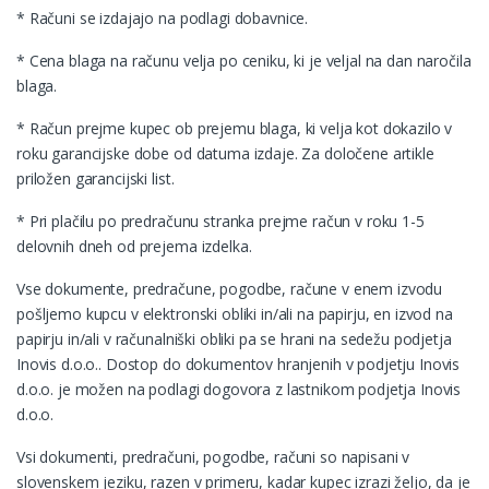
* Računi se izdajajo na podlagi dobavnice.
* Cena blaga na računu velja po ceniku, ki je veljal na dan naročila
blaga.
* Račun prejme kupec ob prejemu blaga, ki velja kot dokazilo v
roku garancijske dobe od datuma izdaje. Za določene artikle
priložen garancijski list.
* Pri plačilu po predračunu stranka prejme račun v roku 1-5
delovnih dneh od prejema izdelka.
Vse dokumente, predračune, pogodbe, račune v enem izvodu
pošljemo kupcu v elektronski obliki in/ali na papirju, en izvod na
papirju in/ali v računalniški obliki pa se hrani na sedežu podjetja
Inovis d.o.o.. Dostop do dokumentov hranjenih v podjetju Inovis
d.o.o. je možen na podlagi dogovora z lastnikom podjetja Inovis
d.o.o.
Vsi dokumenti, predračuni, pogodbe, računi so napisani v
slovenskem jeziku, razen v primeru, kadar kupec izrazi željo, da je