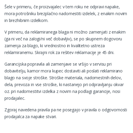
Šele v primeru, če proizvajalec v tem roku ne odpravi napake,
mora potrošniku brezplačno nadomestiti izdelek, z enakim novim
in brezhibnim izdelkom.
V primeru, da reklamiranega blaga ni možno zamenjati z enakim
(ga ni več na zalogi/ni več dobavljiv), se po skupnem dogovoru
zamenja za blago, ki vrednostno in kvalitetno ustreza
reklamiranemu. Skrajni rok za rešitev reklamacije je 45 dni.
Garancijska popravila ali zamenjave se vršijo v servisu pri
dobavitelju, kamor mora kupec dostaviti ali poslati reklamirano
blago na svoje stroške. Stroške materiala, nadomestnih delov,
dela, prevoza in vse stroške, ki nastanejo pri odpravljanju okvar
oz. pri nadomestitvi izdelka z novim na podlagi garancije, nosi
prodajalec.
Zgoraj navedena pravila pa ne posegajo v pravila o odgovornosti
prodajalca za napake stvari.