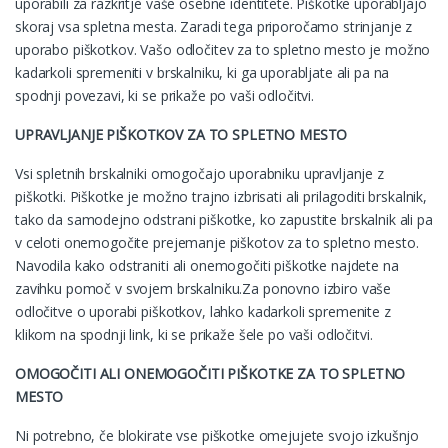
uporabili za razkritje vaše osebne identitete. Piškotke uporabljajo
skoraj vsa spletna mesta. Zaradi tega priporočamo strinjanje z
uporabo piškotkov. Vašo odločitev za to spletno mesto je možno
kadarkoli spremeniti v brskalniku, ki ga uporabljate ali pa na
spodnji povezavi, ki se prikaže po vaši odločitvi.
UPRAVLJANJE PIŠKOTKOV ZA TO SPLETNO MESTO
Vsi spletnih brskalniki omogočajo uporabniku upravljanje z
piškotki. Piškotke je možno trajno izbrisati ali prilagoditi brskalnik,
tako da samodejno odstrani piškotke, ko zapustite brskalnik ali pa
v celoti onemogočite prejemanje piškotov za to spletno mesto.
Navodila kako odstraniti ali onemogočiti piškotke najdete na
zavihku pomoč v svojem brskalniku.Za ponovno izbiro vaše
odločitve o uporabi piškotkov, lahko kadarkoli spremenite z
klikom na spodnji link, ki se prikaže šele po vaši odločitvi.
OMOGOČITI ALI ONEMOGOČITI PIŠKOTKE ZA TO SPLETNO
MESTO
Ni potrebno, če blokirate vse piškotke omejujete svojo izkušnjo