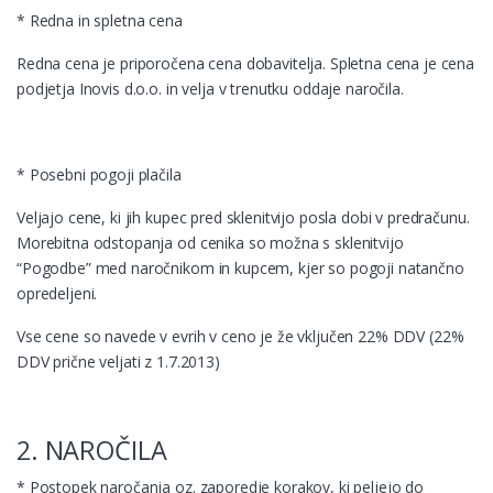
* Redna in spletna cena
Redna cena je priporočena cena dobavitelja. Spletna cena je cena
podjetja Inovis d.o.o. in velja v trenutku oddaje naročila.
* Posebni pogoji plačila
Veljajo cene, ki jih kupec pred sklenitvijo posla dobi v predračunu.
Morebitna odstopanja od cenika so možna s sklenitvijo
“Pogodbe” med naročnikom in kupcem, kjer so pogoji natančno
opredeljeni.
Vse cene so navede v evrih v ceno je že vključen 22% DDV (22%
DDV prične veljati z 1.7.2013)
2. NAROČILA
* Postopek naročanja oz. zaporedje korakov, ki peljejo do