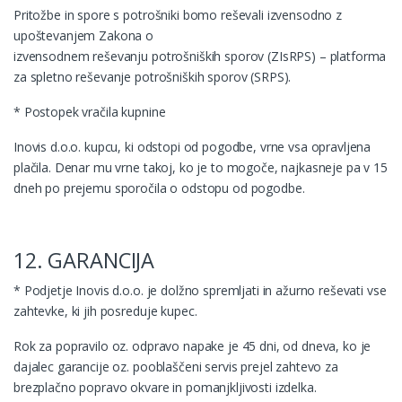
Pritožbe in spore s potrošniki bomo reševali izvensodno z
upoštevanjem Zakona o
izvensodnem reševanju potrošniških sporov (ZIsRPS) –
platforma
za spletno reševanje potrošniških sporov (SRPS)
.
* Postopek vračila kupnine
Inovis d.o.o. kupcu, ki odstopi od pogodbe, vrne vsa opravljena
plačila. Denar mu vrne takoj, ko je to mogoče, najkasneje pa v 15
dneh po prejemu sporočila o odstopu od pogodbe.
12. GARANCIJA
* Podjetje Inovis d.o.o. je dolžno spremljati in ažurno reševati vse
zahtevke, ki jih posreduje kupec.
Rok za popravilo oz. odpravo napake je 45 dni, od dneva, ko je
dajalec garancije oz. pooblaščeni servis prejel zahtevo za
brezplačno popravo okvare in pomanjkljivosti izdelka.