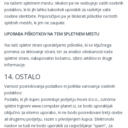
na našem spletnem mestu. nikakor pa ne vsebujejo vaših osebnih
podatkov, ki bi jih lahko kakorkoli uporabili za razkritje vaše
osebne identitete. Priporočljivo pa je blokirati piškotke na tistih
spletnih mestih, ki jim ne zaupate.
UPORABA PIŠKOTKOV NA TEM SPLETNEM MESTU
Na naši spletni strani uporabljamo piškotke, ki so ključnega
pomena za delovanje strani, ter za analizo obiskanosti naše
spletne strani, nakupovalno košarico, izbiro artiklov in druge
informacije.
14. OSTALO
Varnost posredovanja podatkov in politika varovanja osebnih
podatkov:
Podatki, ki jih kupec posreduje podjetju Inovis d.o.o., oziroma
spletni trgovini www.computer-planet.si, se bodo uporabljali
izključno za interno uporabo, in ne bodo posredovani tretji osebe
ali drugemu podjetju, razen s privoljenjem kupca. Elektronski
naslovi se tudi ne bodo uporabili za razpošiljanje “spam”, za