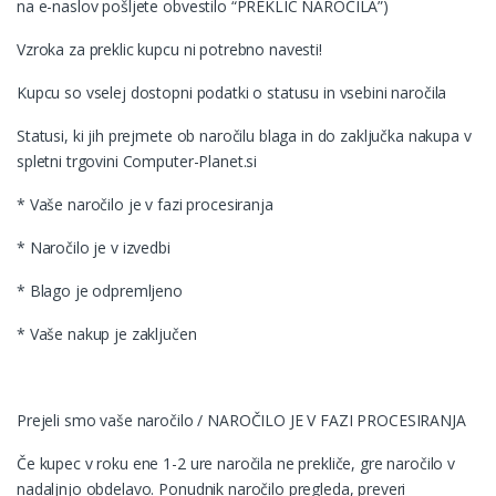
na e-naslov pošljete obvestilo “PREKLIC NAROČILA”)
Vzroka za preklic kupcu ni potrebno navesti!
Kupcu so vselej dostopni podatki o statusu in vsebini naročila
Statusi, ki jih prejmete ob naročilu blaga in do zaključka nakupa v
spletni trgovini Computer-Planet.si
* Vaše naročilo je v fazi procesiranja
* Naročilo je v izvedbi
* Blago je odpremljeno
* Vaše nakup je zaključen
Prejeli smo vaše naročilo / NAROČILO JE V FAZI PROCESIRANJA
Če kupec v roku ene 1-2 ure naročila ne prekliče, gre naročilo v
nadaljnjo obdelavo. Ponudnik naročilo pregleda, preveri