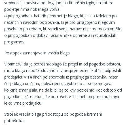
vrednost je odvisna od dogajanj na finančnih trgih, na katere
podjetje nima nobenega vpliva,
o pri pogodbah, katerih predmet je blago, ki je bilo izdelano po
natančnih navodilih potrošnika, ki je bilo prilagojeno njegovim
posebnim potrebam, ki zaradi svoje narave ni primerno za vračilo
o pri pogodbah o dobavi računalniške opreme ali računalniških
programov
Postopek zamenjave in vračila blaga
V primeru, da je potrošnik blago že prejel in od pogodbe odstopi,
mora blago nepoškodovano in v nespremenjeni količini odposlati
prodajalcu v 14 dneh po sporočilu iz prejšnjega odstavka, razen
če je blago uničeno, pokvarjeno, izgubljeno ali se je njegova
količina zmanjšala, ne da bi bil za to kriv potrošnik. Kot odstop od
pogodbe se šteje tudi, če potrošnik v 14 dneh po prejemu blaga
le-to vrne prodajalcu.
Strošek vračila blaga pri odstopu od pogodbe bremeni
potrošnika.