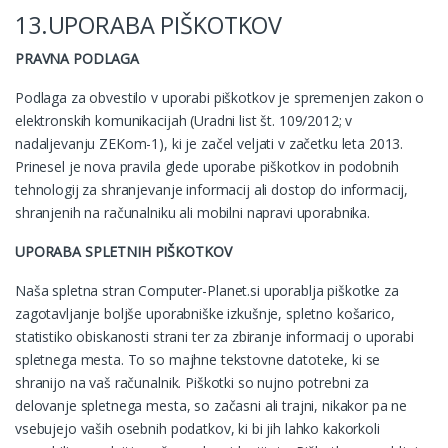
13.UPORABA PIŠKOTKOV
PRAVNA PODLAGA
Podlaga za obvestilo v uporabi piškotkov je spremenjen zakon o
elektronskih komunikacijah (Uradni list št. 109/2012; v
nadaljevanju ZEKom-1), ki je začel veljati v začetku leta 2013.
Prinesel je nova pravila glede uporabe piškotkov in podobnih
tehnologij za shranjevanje informacij ali dostop do informacij,
shranjenih na računalniku ali mobilni napravi uporabnika.
UPORABA SPLETNIH PIŠKOTKOV
Naša spletna stran Computer-Planet.si uporablja piškotke za
zagotavljanje boljše uporabniške izkušnje, spletno košarico,
statistiko obiskanosti strani ter za zbiranje informacij o uporabi
spletnega mesta. To so majhne tekstovne datoteke, ki se
shranijo na vaš računalnik. Piškotki so nujno potrebni za
delovanje spletnega mesta, so začasni ali trajni, nikakor pa ne
vsebujejo vaših osebnih podatkov, ki bi jih lahko kakorkoli