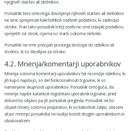
njegovih staršev ali skrbnikov.
Ponudnik brez izrecnega dovoljenja njihovih staršev ali skrbnikov
ne sme sprejemati kakršnihkoli osebnih podatkov, ki zadevajo
otroke. Prav tako ponudnik tretji osebi ne sme izdajati podatkov,
sprejetih od otrok, izjema so starši oziroma skrbniki.
Ponudnik ne sme ponujati prostega dostopa do izdelkov ali
storitev, ki so škodljive za otroke.
4.2. Mnenja/komentarji uporabnikov
Mnenja oziroma komentarji uporabnikov ter recenzije izdelkov, ki
jih kupci napišejo, so del funkcionalnosti trgovine, ki so
namenjene skupnosti uporabnikov. Ponudnik omogoča, da
mnenje napiše katerikoli registrirani uporabnik trgovine, pred
dokončno objavo pa jih ponudnik pregleda. Ponudnik ne bo
objavil mnenj oziroma prispevkov, ki so kakorkoli žaljivi, obsceni
ali po mnenju ponudnika ne nudijo koristi drugim uporabnikom in
obiskovalcem.