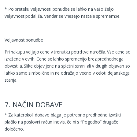
* Po preteku veljavnosti ponudbe se lahko na vašo željo
veljavnost podaljša, vendar se vnesejo nastale spremembe.
Veljavnost ponudbe
Pri nakupu veljajo cene v trenutku potrditve naročila. Vse cene so
izražene v evrih. Cene se lahko spremenijo brez predhodnega
obvestila. Slike objavljene na spletni strani ali v drugih objavah so
lahko samo simbolične in ne odražajo vedno v celoti dejanskega
stanja.
7. NAČIN DOBAVE
* Za katerokoli dobavo blaga je potrebno predhodno izvršiti
plačilo na poslovni račun Inovis, če ni s “Pogodbo” drugače
določeno.