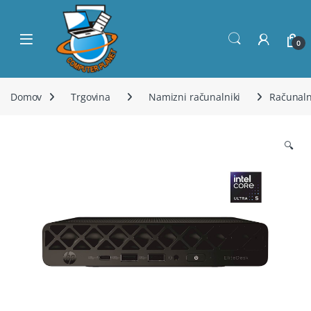
Skip to navigation
Skip to content
Open
0
Domov
Trgovina
Namizni računalniki
Računaln
🔍