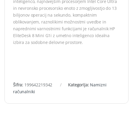
inteligenco, najnovejšim procesorjem Intel Core Ultra
in nevronsko procesorsko enoto z zmogljivostjo do 13
bilijonov operacij na sekundo, kompaktnim
oblikovanjem, raznolikimi možnostmi uvedbe in
naprednimi varnostnimi funkcijami je računalnik HP
EliteDesk 8 Mini G1i z umetno inteligenco idealna
izbira za sodobne delovne prostore.
Šifra:
199642219342
Kategorija:
Namizni
računalniki