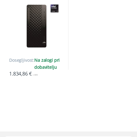
Dosegljivost:
Na zalogi pri
dobavitelju
1.834,86
€
z DDV