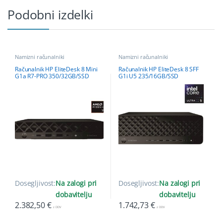
Podobni izdelki
Namizni računalniki
Namizni računalniki
Računalnik HP EliteDesk 8 Mini
Računalnik HP EliteDesk 8 SFF
G1a R7-PRO 350/32GB/SSD
G1i U5 235/16GB/SSD
1TB/3Y/W11Pro
512GB/W11Pro
Dosegljivost:
Na zalogi pri
Dosegljivost:
Na zalogi pri
dobavitelju
dobavitelju
2.382,50
€
1.742,73
€
z DDV
z DDV