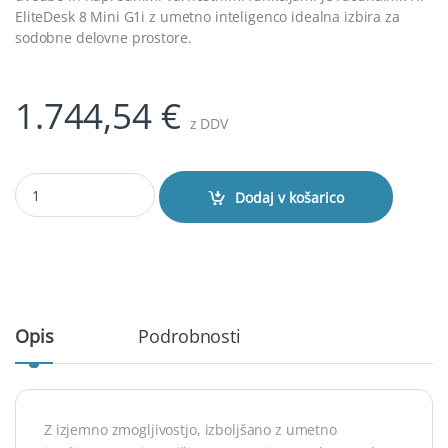
EliteDesk 8 Mini G1i z umetno inteligenco idealna izbira za
sodobne delovne prostore.
1.744,54
€
z DDV
Računalnik HP EliteDesk 8 Mini G1i U5 235/16GB/SSD 1TB/3Y/W11P
Dodaj v košarico
Opis
Podrobnosti
Z izjemno zmogljivostjo, izboljšano z umetno