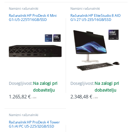
Namizni računalniki
Namizni računalniki
Računalnik HP ProDesk 4 Mini
Računalnik HP EliteStudio 8 AIO
G1i U5-225T/16GB/SSD
G1i 27 U5-235/16GB/SSD
512GB/Intel Wi-Fi 6E/DOS
512GB/27”Touch/W11Pro
Dosegljivost:
Na zalogi pri
Dosegljivost:
Na zalogi pri
dobavitelju
dobavitelju
1.265,82
€
2.348,48
€
z DDV
z DDV
Namizni računalniki
Računalnik HP ProDesk 4 Tower
G1i AI PC U5-225/32GB/SSD
1TB/W11Pro