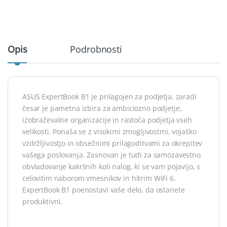
Opis
Podrobnosti
ASUS ExpertBook B1 je prilagojen za podjetja, zaradi
česar je pametna izbira za ambiciozno podjetje,
izobraževalne organizacije in rastoča podjetja vseh
velikosti. Ponaša se z visokimi zmogljivostmi, vojaško
vzdržljivostjo in obsežnimi prilagoditvami za okrepitev
vašega poslovanja. Zasnovan je tudi za samozavestno
obvladovanje kakršnih koli nalog, ki se vam pojavijo, s
celovitim naborom vmesnikov in hitrim WiFi 6.
ExpertBook B1 poenostavi vaše delo, da ostanete
produktivni.