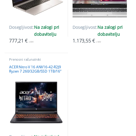
Dosegljivost:
Na zalogi pri
Dosegljivost:
Na zalogi pri
dobavitelju
dobavitelju
777,21
€
1.173,55
€
z DDV
z DDV
Prenosni računalniki
ACER Nitro V 16 ANV16-42-R2J9
Ryzen 7 260/32GB/SSD 1TB/16”
WUXGA IPS 180Hz/RTX
5060/NoOS/AI