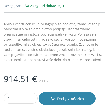
Dosegljivost:
Na zalogi pri dobavitelju
ASUS ExpertBook B1 je prilagojen za podjetja, zaradi česar je
pametna izbira za ambiciozno podjetje, izobraževalne
organizacije in rastoča podjetja vseh velikosti. Ponaša se z
visokimi zmogljivostmi, vojaško vzdržljivostjo in obsežnimi
prilagoditvami za okrepitev vašega poslovanja. Zasnovan je
tudi za samozavestno obvladovanje kakršnih koli nalog, ki se
vam pojavijo, s celovitim naborom vmesnikov in hitrim WiFi 6.
ExpertBook B1 poenostavi vaše delo, da ostanete produktivni.
914,51
€
z DDV
ASUS ExpertBook B1 B1403CVA-WB150U4D0 Core 7 150U/16GB/SSD 1
Dodaj v košarico