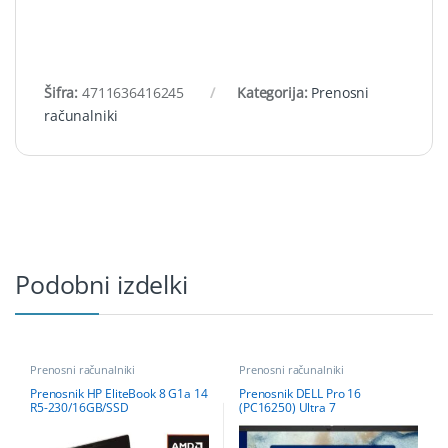
Šifra:
4711636416245
Kategorija:
Prenosni
računalniki
Podobni izdelki
Prenosni računalniki
Prenosni računalniki
Prenosnik HP EliteBook 8 G1a 14
Prenosnik DELL Pro 16
R5-230/16GB/SSD
(PC16250) Ultra 7
512GB/14”WUXGA 300/W11Pro
255U/32GB/SSD
1TB/UMA/W11Pro