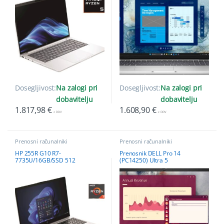
Dosegljivost:
Na zalogi pri
Dosegljivost:
Na zalogi pri
dobavitelju
dobavitelju
1.817,98
€
1.608,90
€
z DDV
z DDV
Prenosni računalniki
Prenosni računalniki
HP 255R G10 R7-
Prenosnik DELL Pro 14
7735U/16GB/SSD 512
(PC14250) Ultra 5
GB/15,6”FHD IPS/W11Home
235U/16GB/SSD
512GB/UMA/W11Pro