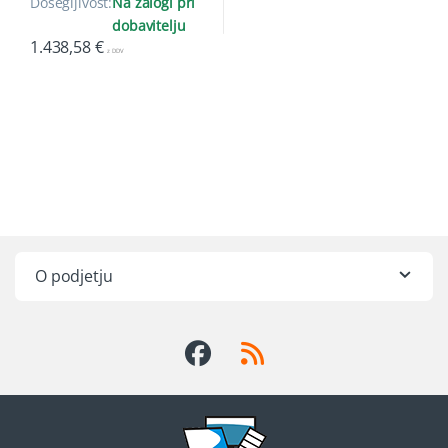
Dosegljivost:
Na zalogi pri
dobavitelju
1.438,58
€
z DDV
O podjetju