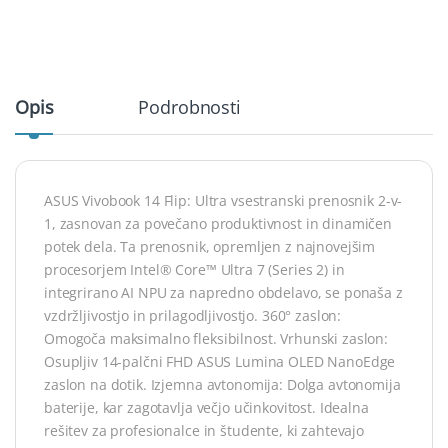
Opis
Podrobnosti
ASUS Vivobook 14 Flip: Ultra vsestranski prenosnik 2-v-
1, zasnovan za povečano produktivnost in dinamičen
potek dela. Ta prenosnik, opremljen z najnovejšim
procesorjem Intel® Core™ Ultra 7 (Series 2) in
integrirano AI NPU za napredno obdelavo, se ponaša z
vzdržljivostjo in prilagodljivostjo. 360° zaslon:
Omogoča maksimalno fleksibilnost. Vrhunski zaslon:
Osupljiv 14-palčni FHD ASUS Lumina OLED NanoEdge
zaslon na dotik. Izjemna avtonomija: Dolga avtonomija
baterije, kar zagotavlja večjo učinkovitost. Idealna
rešitev za profesionalce in študente, ki zahtevajo