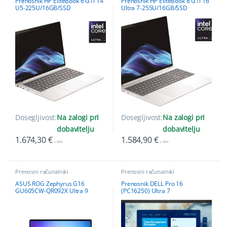
Prenosnik HP EliteBook 6 G1i 14
Prenosnik HP EliteBook 8 G1i 16
U5-225U/16GB/SSD
Ultra 7-255U/16GB/SSD
512GB/14”WUXGA 300/W11Pro
512GB/16”WUXGA 300/W11Pro
Dosegljivost:
Na zalogi pri
Dosegljivost:
Na zalogi pri
dobavitelju
dobavitelju
1.674,30
€
1.584,90
€
z DDV
z DDV
Prenosni računalniki
Prenosni računalniki
ASUS ROG Zephyrus G16
Prenosnik DELL Pro 16
GU605CW-QR092X Ultra 9
(PC16250) Ultra 7
285H/64GB/SSD 2TB/16″2,5K
255U/32GB/SSD
OLED 240Hz/RTX 5080/W11Pro
1TB/UMA/W11Pro