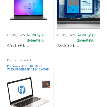
Dosegljivost:
Na zalogi pri
Dosegljivost:
Na zalogi pri
dobavitelju
dobavitelju
4.921,99
€
1.608,90
€
z DDV
z DDV
Prenosni računalniki
Prenosnik HP 255R G10 R7-
7735U/16GB/SSD 1TB/15,6”FHD
IPS/DOS