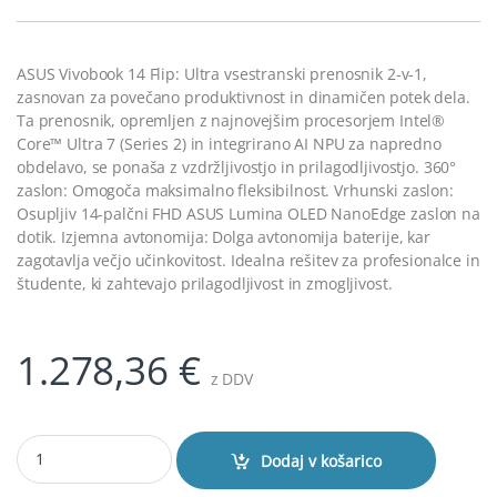
ASUS Vivobook 14 Flip: Ultra vsestranski prenosnik 2-v-1,
zasnovan za povečano produktivnost in dinamičen potek dela.
Ta prenosnik, opremljen z najnovejšim procesorjem Intel®
Core™ Ultra 7 (Series 2) in integrirano AI NPU za napredno
obdelavo, se ponaša z vzdržljivostjo in prilagodljivostjo. 360°
zaslon: Omogoča maksimalno fleksibilnost. Vrhunski zaslon:
Osupljiv 14-palčni FHD ASUS Lumina OLED NanoEdge zaslon na
dotik. Izjemna avtonomija: Dolga avtonomija baterije, kar
zagotavlja večjo učinkovitost. Idealna rešitev za profesionalce in
študente, ki zahtevajo prilagodljivost in zmogljivost.
1.278,36
€
z DDV
ASUS Vivobook 14 Flip TP3407SA-SGA155W Ultra 7 258V/32GB/SSD 
Dodaj v košarico