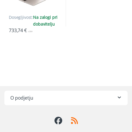
Dosegljivost:
Na zalogi pri
dobavitelju
733,74
€
z DDV
O podjetju