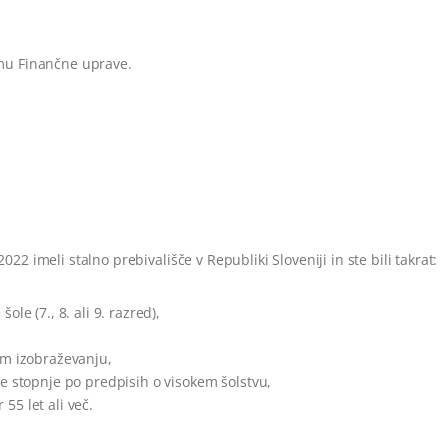
emu Finančne uprave.
22 imeli stalno prebivališče v Republiki Sloveniji in ste bili takrat:
le (7., 8. ali 9. razred),
em izobraževanju,
je stopnje po predpisih o visokem šolstvu,
55 let ali več.