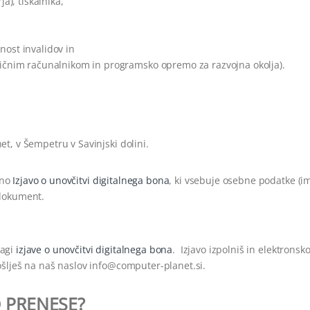
a), tiskalnika,
nost invalidov in
tičnim računalnikom in programsko opremo za razvojna okolja).
t, v Šempetru v Savinjski dolini.
ano
Izjavo o unovčitvi digitalnega bona
, ki vsebuje osebne podatke (i
 dokument.
lagi
izjave o unovčitvi digitalnega bona
.
Izjavo izpolniš in
elektronsk
ošlješ na naš naslov info@computer-planet.si
.
O PRENESE?