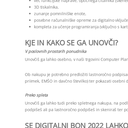
več funkcijske naprave, optičnega čitalnika (skenerj
3D tiskalnika,
zunanje pomnilniške enote,
posebne računalniške opreme za digitalno vključe
kompleta za učenje programiranja (vključno s kar
KJE IN
KAKO SE GA UNOVČI?
V poslovnih prostorih ponudnika
Unovčiš ga lahko osebno, v naši trgovini Computer Plane
Ob nakupu je potrebno predložiti lastnoročno podpis
priimek, EMŠO in davčno številko) ter pokazati osebni
Preko spleta
Unovčiš ga lahko tudi preko spletnega nakupa, na pod
podpišeš ali pa lastnoročno podpišeš in skeniraš ter p
SE DIGITALNI BON 2022 LAHK