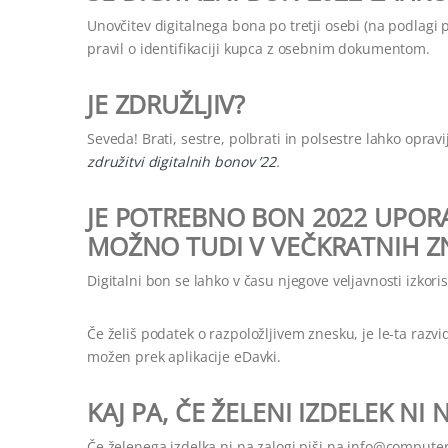
Unovčitev digitalnega bona po tretji osebi (na podlagi
pravil o identifikaciji kupca z osebnim dokumentom.
JE ZDRUŽLJIV?
Seveda! Brati, sestre, polbrati in polsestre lahko opravi
združitvi digitalnih bonov ’22
.
JE POTREBNO BON 2022 UPORA
MOŽNO TUDI V VEČKRATNIH Z
Digitalni bon se lahko v času njegove veljavnosti izkoris
Če želiš podatek o razpoložljivem znesku, je le-ta raz
možen prek aplikacije eDavki.
KAJ PA, ČE ŽELENI IZDELEK NI 
Če želenega izdelka ni na zalogi piši na
info@computer-p