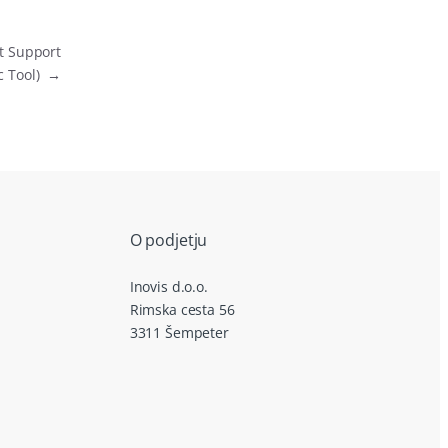
t Support
c Tool)
→
O podjetju
Inovis d.o.o.
Rimska cesta 56
3311 Šempeter