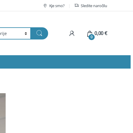
Kje smo?
Sledite naročilu
My Account
0,00
€
0