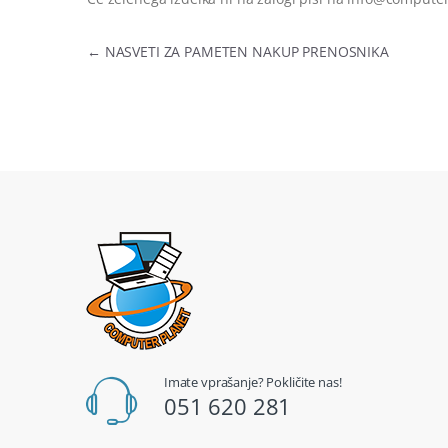
Navigacija prispevka
←
NASVETI ZA PAMETEN NAKUP PRENOSNIKA
Imate vprašanje? Pokličite nas!
051 620 281