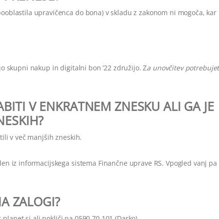
 pooblastila upravičenca do bona) v skladu z zakonom ni mogoča, kar 
jo skupni nakup in digitalni bon ’22 združijo. Z
a unovčitev potrebuje
BITI V ENKRATNEM ZNESKU ALI GA JE
NESKIH?
tili v več manjših zneskih.
viden iz informacijskega sistema Finančne uprave RS. Vpogled vanj pa
NA ZALOGI?
lanet.si ali pokliči
na 0590 70 101 (Darko).