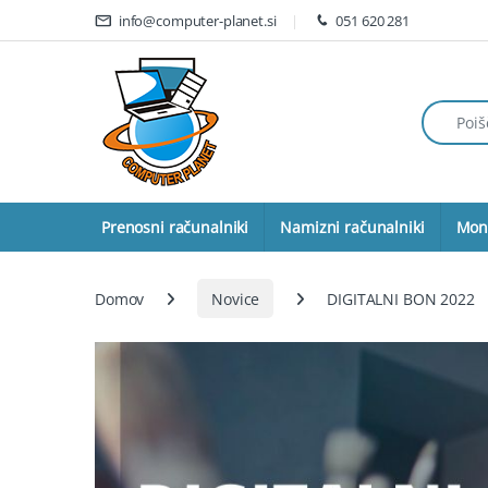
Skip to navigation
Skip to content
info@computer-planet.si
051 620 281
Išči:
Prenosni računalniki
Namizni računalniki
Moni
Domov
Novice
DIGITALNI BON 2022