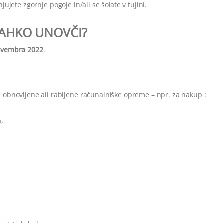
jujete zgornje pogoje in/ali se šolate v tujini.
 LAHKO UNOVČI?
novembra 2022
.
e, obnovljene ali rabljene računalniške opreme – npr. za nakup :
a,